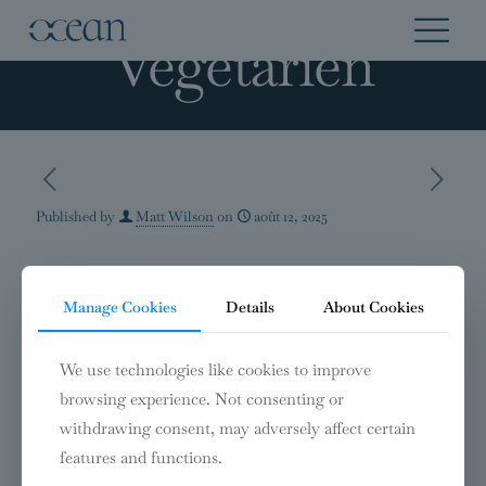
Végétarien
Published by
Matt Wilson
on
août 12, 2025
Végétarien
Manage Cookies
Details
About Cookies
23.00€
We use technologies like cookies to improve
browsing experience. Not consenting or
Share
0
withdrawing consent, may adversely affect certain
features and functions.