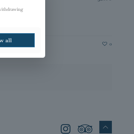
 withdrawing
w all
0