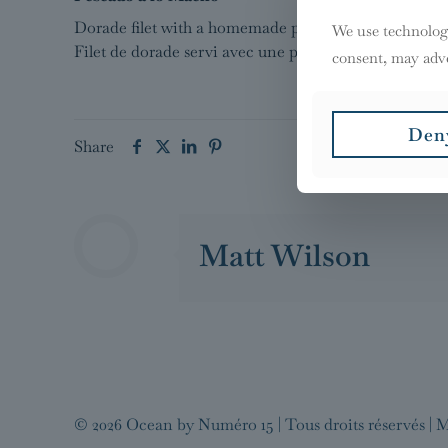
Dorade filet with a homemade purée.
We use technologi
Filet de dorade servi avec une purée fait maison
consent, may adve
Den
Share
Matt Wilson
© 2026 Ocean by
Numéro 15
| Tous droits réservés |
M