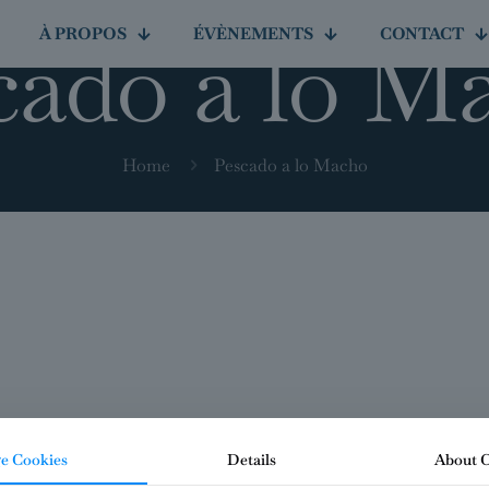
cado a lo M
À PROPOS
ÉVÈNEMENTS
CONTACT
Home
Pescado a lo Macho
e Cookies
Details
About 